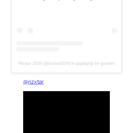
Rizxtar 2026 (@rizxtar2026)'in paylaştığı bir gönderi
@rizxtar