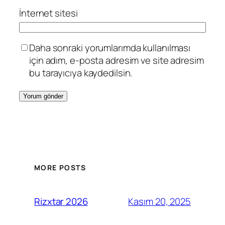
İnternet sitesi
Daha sonraki yorumlarımda kullanılması
için adım, e-posta adresim ve site adresim
bu tarayıcıya kaydedilsin.
MORE POSTS
Kasım 20, 2025
Rizxtar 2026