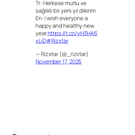
Tr: Herkese mutlu ve
sağlıklı bir yeni yıl dilerim.
En: I wish everyone a
happy and healthy new
year.
https://t.co/yH3HA6
xLiD
#Rizxtar
— Rizxtar (@_rizxtar)
November 17, 2025