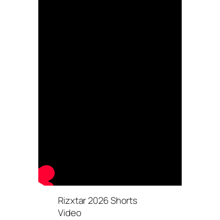
Rizxtar 2026 Shorts
Video